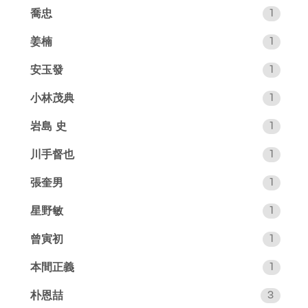
喬忠
1
姜楠
1
安玉發
1
小林茂典
1
岩島 史
1
川手督也
1
張奎男
1
星野敏
1
曾寅初
1
本間正義
1
朴恩喆
3