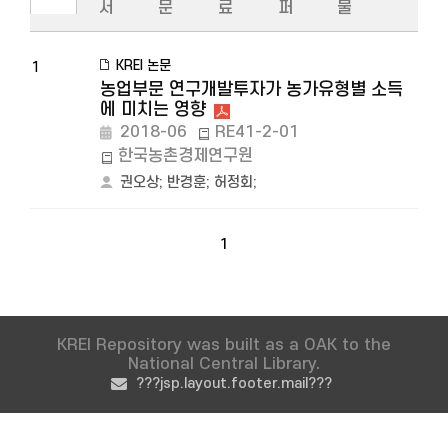
서
문
료
퍼
물
KREI 논문
1
농업부문 연구개발투자가 농가유형별 소득
에 미치는 영향
2018-06
RE41-2-01
한국농촌경제연구원
권오상
;
반경훈
;
허정회
;
1
KREI Repository was built as a OAK to the
National Central Library.
???jsp.layout.footer.mail???