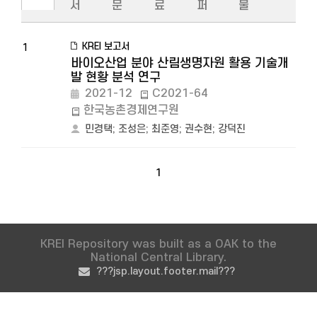
서
문
료
퍼
물
KREI 보고서
1
바이오산업 분야 산림생명자원 활용 기술개
발 현황 분석 연구
2021-12
C2021-64
한국농촌경제연구원
민경택
;
조성은
;
최준영
;
권수현
;
강덕진
1
KREI Repository was built as a OAK to the
National Central Library.
???jsp.layout.footer.mail???