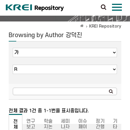
KREI Repository
Browsing by Author 강덕진
전체 결과 1건 중 1-1번을 표시중입니다.
연구
학술
세미
이슈
정기
기
전
보고
지논
나자
페이
간행
타
체