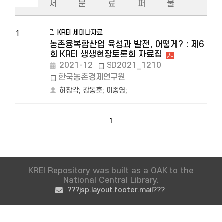
서
문
료
퍼
물
KREI 세미나자료
1
농촌융복합산업 육성과 발전, 어떻게? : 제6
회 KREI 생생현장토론회 자료집
2021-12
SD2021_1210
한국농촌경제연구원
허창각
;
강동훈
;
이종영
;
1
KREI Repository was built as a OAK to the
National Central Library.
???jsp.layout.footer.mail???