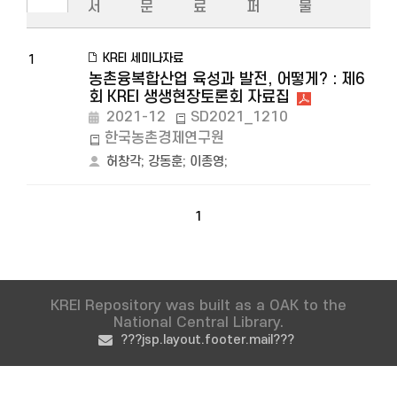
서
문
료
퍼
물
KREI 세미나자료
1
농촌융복합산업 육성과 발전, 어떻게? : 제6
회 KREI 생생현장토론회 자료집
2021-12
SD2021_1210
한국농촌경제연구원
허창각
;
강동훈
;
이종영
;
1
KREI Repository was built as a OAK to the
National Central Library.
???jsp.layout.footer.mail???