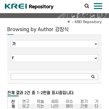
KREI Repository
Browsing by Author 강창식
전체 결과 2건 중 1-2번을 표시중입니다.
연구
학술
세미
이슈
정기
기
전
보고
지논
나자
페이
간행
타
체