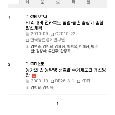
서
문
료
퍼
물
KREI 보고서
1
FTA 대비 전라북도 농업·농촌 중장기 종합
발전계획
2010-09
C2010-22
한국농촌경제연구원
김연중
;
강창용
;
김배성
;
최병옥
;
한혜성
;
박순
철
;
강창식
;
유찬주
;
황정욱
;
KREI 논문
2
농가의 빈 농약병 배출과 수거제도의 개선방
안
2003-10
RE26-3-1
KREI
강창용
;
강창식
;
1