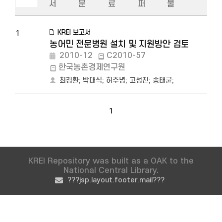
서
문
료
퍼
물
KREI 보고서
1
농어민 전문병원 설치 및 지원방안 검토
2010-12
C2010-57
한국농촌경제연구원
최경환
;
박대식
;
허주녕
;
고성진
;
송태균
;
1
KREI Repository was built as a OAK to the
National Central Library.
???jsp.layout.footer.mail???