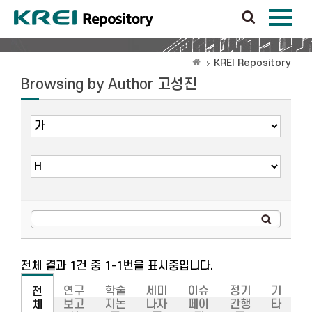
KREI Repository
Browsing by Author 고성진
전체 결과 1건 중 1-1번을 표시중입니다.
연구
학술
세미
이슈
정기
기
전
보고
지논
나자
페이
간행
타
체