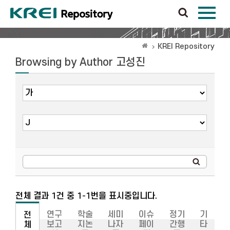
KREI Repository
Browsing by Author 고성진
전체 결과 1건 중 1-1번을 표시중입니다.
연구
학술
세미
이슈
정기
기
전
보고
지논
나자
페이
간행
타
체