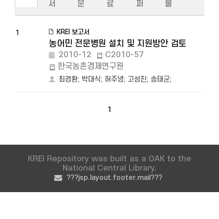
서
문
료
퍼
물
KREI 보고서
1
농어민 전문병원 설치 및 지원방안 검토
2010-12
C2010-57
한국농촌경제연구원
최경환
;
박대식
;
허주녕
;
고성진
;
송태균
;
1
KREI Repository was built as a OAK to the
National Central Library.
???jsp.layout.footer.mail???