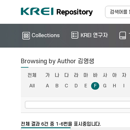
Collections
KREI 연구자
Browsing by Author 김영생
전체
가
나
다
라
마
바
사
아
자
All
A
B
C
D
E
F
G
H
I
전체 결과 6건 중 1-6번을 표시중입니다.