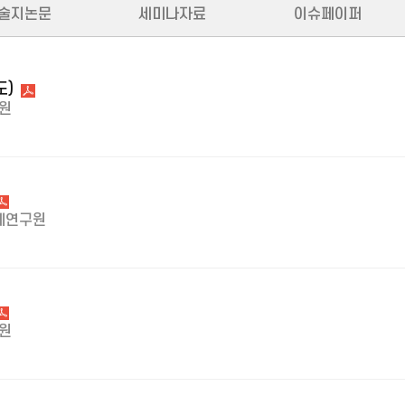
술지논문
세미나자료
이슈페이퍼
도)
원
제연구원
원