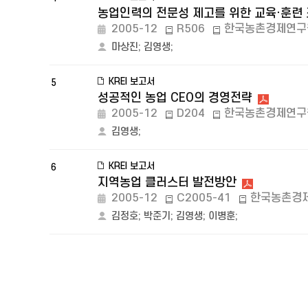
농업인력의 전문성 제고를 위한 교육·훈련
2005-12
R506
한국농촌경제연구
마상진
;
김영생
;
KREI 보고서
5
성공적인 농업 CEO의 경영전략
2005-12
D204
한국농촌경제연구
김영생
;
KREI 보고서
6
지역농업 클러스터 발전방안
2005-12
C2005-41
한국농촌경
김정호
;
박준기
;
김영생
;
이병훈
;