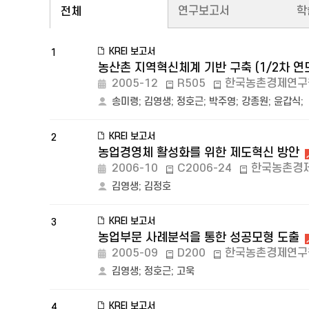
연구보고서
학
전체
KREI 보고서
1
농산촌 지역혁신체계 기반 구축 (1/2차 연
2005-12
R505
한국농촌경제연구
송미령
;
김영생
;
정호근
;
박주영
;
강종원
;
윤갑식
;
KREI 보고서
2
농업경영체 활성화를 위한 제도혁신 방안
2006-10
C2006-24
한국농촌경
김영생
;
김정호
KREI 보고서
3
농업부문 사례분석을 통한 성공모형 도출
2005-09
D200
한국농촌경제연구
김영생
;
정호근
;
고욱
KREI 보고서
4