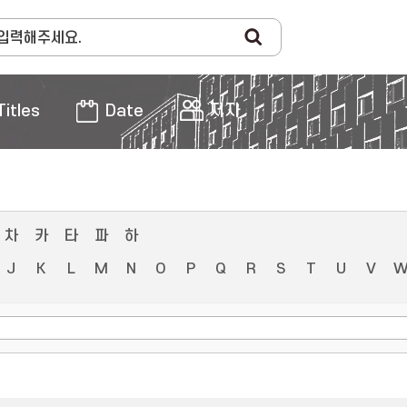
Titles
Date
저자
차
카
타
파
하
J
K
L
M
N
O
P
Q
R
S
T
U
V