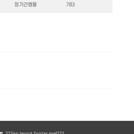
정기간행물
기타
???jsp.layout.footer.mail???