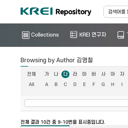
Collections
KREI 연구자
Browsing by Author 김영철
전체
가
나
다
라
마
바
사
아
자
All
A
B
C
D
E
F
G
H
I
전체 결과 10건 중 9-10번을 표시중입니다.