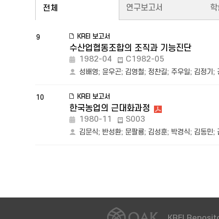
연구보고서
학
전체
KREI 보고서
9
수산업협동조합의 조직과 기능진단
1982-04
C1982-05
성배영
;
윤우곤
;
김영철
;
정찬길
;
주우일
;
김정기
;
KREI 보고서
10
한국농업의 근대화과정
1980-11
S003
김문식
;
반성환
;
문팔룡
;
김성훈
;
박경식
;
김동민
;
KREI Reposito