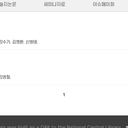
술지논문
세미나자료
이슈페이퍼
강수기
;
김명환
;
신영태
;
김영철
;
1
ry was built as a OAK to the National Central Library.