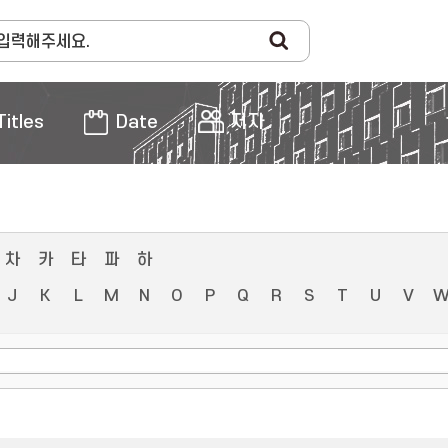
Titles
Date
저자
차
카
타
파
하
J
K
L
M
N
O
P
Q
R
S
T
U
V