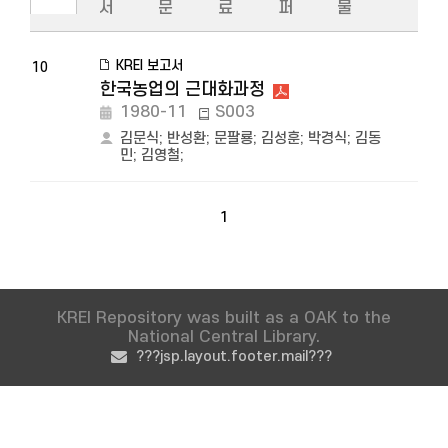
서
문
료
퍼
물
KREI 보고서
10
한국농업의 근대화과정
1980-11
S003
김문식
;
반성환
;
문팔룡
;
김성훈
;
박경식
;
김동
민
;
김영철
;
1
KREI Repository was built as a OAK to the
National Central Library.
???jsp.layout.footer.mail???