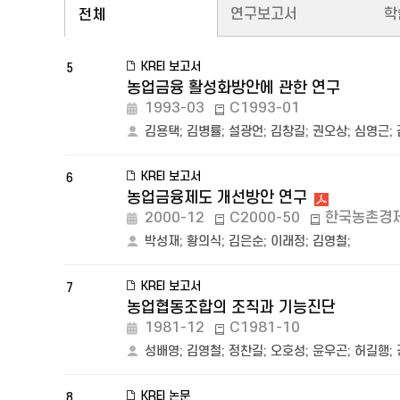
연구보고서
학
전체
KREI 보고서
5
농업금융 활성화방안에 관한 연구
1993-03
C1993-01
김용택
;
김병률
;
설광언
;
김창길
;
권오상
;
심영근
;
KREI 보고서
6
농업금융제도 개선방안 연구
2000-12
C2000-50
한국농촌경
박성재
;
황의식
;
김은순
;
이래정
;
김영철
;
KREI 보고서
7
농업협동조합의 조직과 기능진단
1981-12
C1981-10
성배영
;
김영철
;
정찬길
;
오호성
;
윤우곤
;
허길행
;
KREI 논문
8