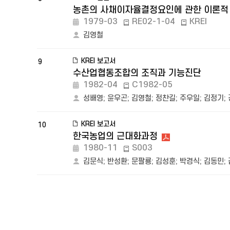
농촌의 사채이자율결정요인에 관한 이론적
1979-03
RE02-1-04
KREI
김영철
KREI 보고서
9
수산업협동조합의 조직과 기능진단
1982-04
C1982-05
성배영
;
윤우곤
;
김영철
;
정찬길
;
주우일
;
김정기
;
KREI 보고서
10
한국농업의 근대화과정
1980-11
S003
김문식
;
반성환
;
문팔룡
;
김성훈
;
박경식
;
김동민
;