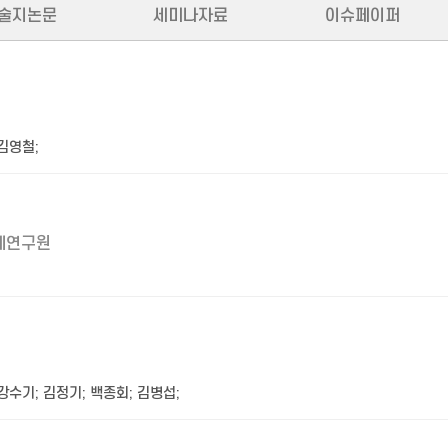
술지논문
세미나자료
이슈페이퍼
김영철
;
제연구원
강수기
;
김정기
;
백종회
;
김병섭
;