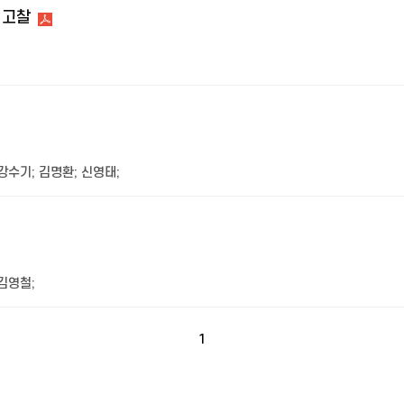
 고찰
강수기
;
김명환
;
신영태
;
김영철
;
1