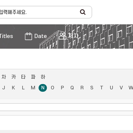
Titles
Date
저자
차
카
타
파
하
J
K
L
M
N
O
P
Q
R
S
T
U
V