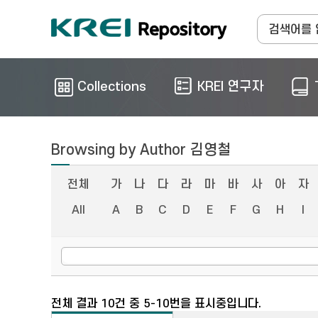
Collections
KREI 연구자
Browsing by Author 김영철
전체
가
나
다
라
마
바
사
아
자
All
A
B
C
D
E
F
G
H
I
전체 결과 10건 중 5-10번을 표시중입니다.