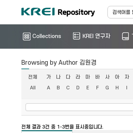
Collections
KREI 연구자
Browsing by Author 김원경
전체
가
나
다
라
마
바
사
아
자
All
A
B
C
D
E
F
G
H
I
전체 결과 3건 중 1-3번을 표시중입니다.