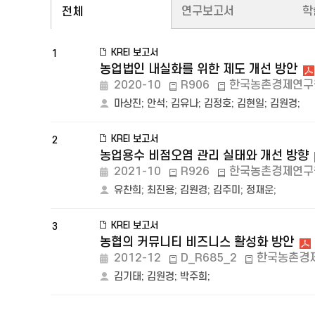
연구보고서
학
전체
KREI 보고서
1
농업법인 내실화를 위한 제도 개선 방안
2020-10
R906
한국농촌경제연구
마상진
;
안석
;
김유나
;
김정호
;
김현일
;
김원경
;
KREI 보고서
2
농업용수 비점오염 관리 실태와 개선 방향
2021-10
R926
한국농촌경제연구
유찬희
;
최진용
;
김원경
;
김주미
;
정재운
;
KREI 보고서
3
농협의 커뮤니티 비즈니스 활성화 방안
2012-12
D_R685_2
한국농촌경
김기태
;
김원경
;
박주희
;