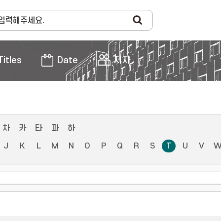
Titles
Date
저자
차
카
타
파
하
J
K
L
M
N
O
P
Q
R
S
T
U
V