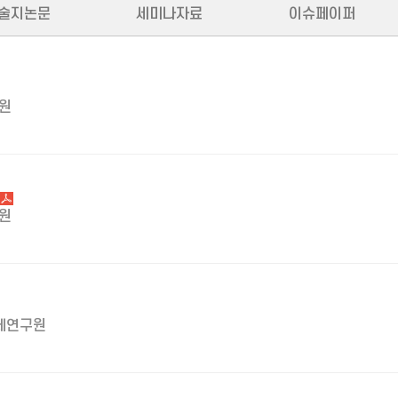
술지논문
세미나자료
이슈페이퍼
원
원
제연구원