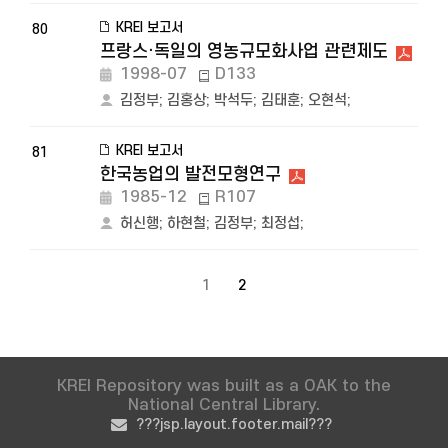
KREI 보고서
80
프랑스·독일의 영농규모화사업 관련제도
1998-07
D133
김정부
;
김홍상
;
박석두
;
김태훈
;
오현석
;
KREI 보고서
81
한국농업의 발전모형연구
1985-12
R107
허신행
;
하현철
;
김정부
;
최정섭
;
1
2
KREI Repository was built as a OAK to the
National Central Library.
???jsp.layout.footer.mail???