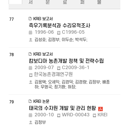
서
문
료
퍼
물
KREI 보고서
77
측우기록분석과 수리유적조사
1996-06
C1996-05
김성호
;
김정부
;
이두순
;
박석두
;
KREI 보고서
78
캄보디아 농촌개발 정책 및 전략수립
2009-07
C2009-36-1
한국농촌경제연구원
김용택
;
오세익
;
김경덕
;
김경량
;
김정부
;
배종
하
;
우영국
;
정기환
;
허장
;
KREI 논문
79
태국의 수자원 개발 및 관리 현황
2000-10
WRD-00043
KREI
김정부