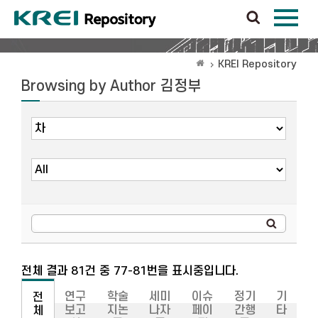
KREI Repository
Browsing by Author 김정부
전체 결과 81건 중 77-81번을 표시중입니다.
연구
학술
세미
이슈
정기
기
전
보고
지논
나자
페이
간행
타
체