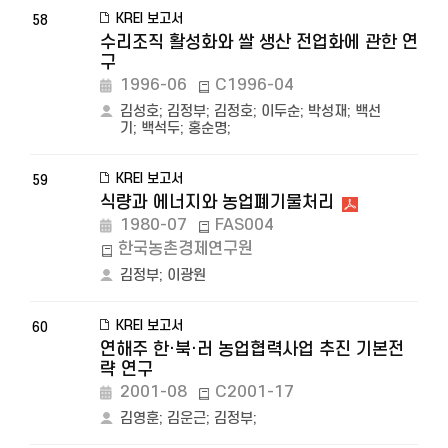
KREI 보고서
58
수리조직 활성화와 쌀 생산 전업화에 관한 연
구
1996-06
C1996-04
김성호
;
김정부
;
김정호
;
이두순
;
박성재
;
백선
기
;
백석두
;
홍순명
;
KREI 보고서
59
식량과 에너지와 농업폐기물처리
1980-07
FAS004
한국농촌경제연구원
김정부
;
이광원
KREI 보고서
60
연해주 한·북·러 농업협력사업 추진 기본전
략 연구
2001-08
C2001-17
김영훈
;
김운근
;
김정부
;