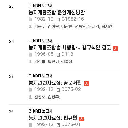
KREI 보고서
23
농지개량조합 운영개선방안
1982-10
C1982-16
김봉구
;
김정부
;
이광원
;
유승우
;
오세익
;
최지현
;
KREI 보고서
24
농지개량조합법 시행령·시행규칙안 검토
1996-05
D118
김정부
;
백선기
;
김홍상
KREI 보고서
25
농지관련자료집: 공문서편
1992-12
D075-02
김성호
;
김정부
;
KREI 보고서
26
농지관련자료집: 법규편
1992-12
D075-01