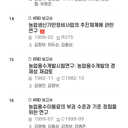
철
;
유영준
;
KREI 보고서
14
농업생산기반정비사업의 추진체계에 관한
연구
1998-02
R375
김정부
;
이두순
;
김홍상
;
KREI 보고서
15
농업용수개발시험연구: 농업용수개발의 경
제성 재검토
1982-11
C1982-15
김영진
;
김정부
;
KREI 보고서
16
농업용수이용료의 부과 수준과 기준 정립을
위한 연구
1999-07
C1999-09
김용택
;
김홍상
;
김정부
;
김병준
;