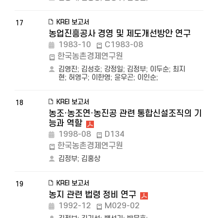
KREI 보고서
17
농업진흥공사 경영 및 제도개선방안 연구
1983-10
C1983-08
한국농촌경제연구원
김영진
;
김성호
;
강정일
;
김정부
;
이두순
;
최지
현
;
허영구
;
이한영
;
윤우곤
;
이인순
;
KREI 보고서
18
농조·농조연·농진공 관련 통합신설조직의 기
능과 역할
1998-08
D134
한국농촌경제연구원
김정부
;
김홍상
KREI 보고서
19
농지 관련 법령 정비 연구
1992-12
M029-02