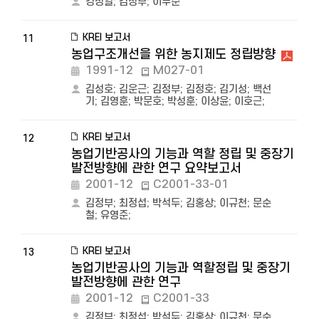
강정일
;
김정부
;
이두순
KREI 보고서
11
농업구조개선을 위한 농지제도 정립방향
1991-12
M027-01
김성호
;
김운근
;
김정부
;
김정호
;
김기성
;
백선
기
;
김영훈
;
박문호
;
박성훈
;
이상윤
;
이호근
;
KREI 보고서
12
농업기반공사의 기능과 역할 정립 및 중장기
발전방향에 관한 연구 요약보고서
2001-12
C2001-33-01
김정부
;
최정섭
;
박석두
;
김홍상
;
이규천
;
문순
철
;
유영준
;
KREI 보고서
13
농업기반공사의 기능과 역할정립 및 중장기
발전방향에 관한 연구
2001-12
C2001-33
김정부
;
최정섭
;
박석두
;
김홍상
;
이규천
;
문순