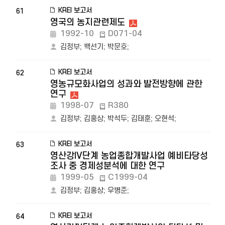
KREI 보고서
61
영국의 농지관련제도
1992-10
D071-04
김정부
;
백선기
;
박문호
;
KREI 보고서
62
영농규모화사업의 성과와 발전방향에 관한
연구
1998-07
R380
김정부
;
김홍상
;
박석두
;
김태훈
;
오현석
;
KREI 보고서
63
영산강IV단계 농업종합개발사업 예비타당성
조사 중 경제성분석에 대한 연구
1999-05
C1999-04
김정부
;
김홍상
;
우병준
;
KREI 보고서
64