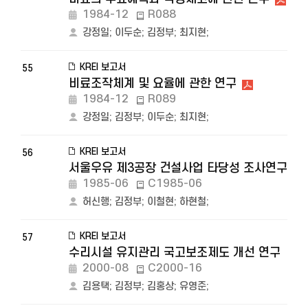
1984-12
R088
강정일
;
이두순
;
김정부
;
최지현
;
KREI 보고서
55
비료조작체계 및 요율에 관한 연구
1984-12
R089
강정일
;
김정부
;
이두순
;
최지현
;
KREI 보고서
56
서울우유 제3공장 건설사업 타당성 조사연구
1985-06
C1985-06
허신행
;
김정부
;
이철현
;
하현철
;
KREI 보고서
57
수리시설 유지관리 국고보조제도 개선 연구
2000-08
C2000-16
김용택
;
김정부
;
김홍상
;
유영준
;