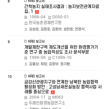
KREI 보고서
8
간척농지 실태조사결과 : 농지보전관계자료
집, 1
1988-04
D050-01
한국농촌경제연구원
김성호
;
김정호
;
김정부
;
성한표
;
전경식
;
KREI 보고서
9
개발제한구역 제도개선을 위한 환경평가기
준 연구 중 농업적성도 조사·분석부문
1999-08
C1999-10
김홍상
;
허장
;
김정부
;
정기환
;
KREI 보고서
10
금강산관광지구와 연계한 남북한 농업협력
활성화 방안 : 고성남새온실농장 협력사업 사
례를 중심으로
2004-11
M063
두레친환경농업연구소