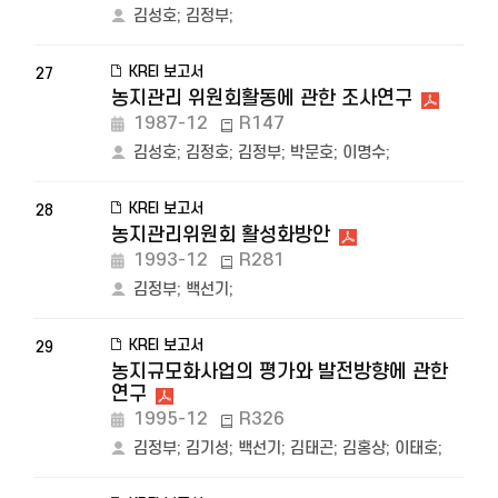
김성호
;
김정부
;
KREI 보고서
27
농지관리 위원회활동에 관한 조사연구
1987-12
R147
김성호
;
김정호
;
김정부
;
박문호
;
이명수
;
KREI 보고서
28
농지관리위원회 활성화방안
1993-12
R281
김정부
;
백선기
;
KREI 보고서
29
농지규모화사업의 평가와 발전방향에 관한
연구
1995-12
R326
김정부
;
김기성
;
백선기
;
김태곤
;
김홍상
;
이태호
;