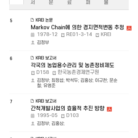
서
문
료
퍼
물
KREI 논문
5
Markov Chain에 의한 경지면적변동 추정
1978-12
RE01-3-14
KREI
김정부
KREI 보고서
6
각국의 농업용수관리 및 농촌정비제도
D158
한국농촌경제연구원
김정부
;
최정섭
;
박석두
;
김홍상
;
이규천
;
문순
철
;
유영준
KREI 보고서
7
간척개발사업의 효율적 추진 방향
1995-05
D103
김정부
;
김홍상
;