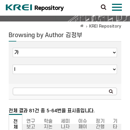
KREI Repository
Browsing by Author 김정부
전체 결과 81건 중 5-64번을 표시중입니다.
연구
학술
세미
이슈
정기
기
전
보고
지논
나자
페이
간행
타
체