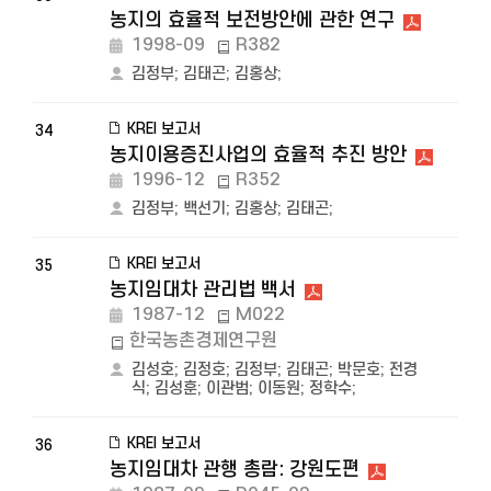
농지의 효율적 보전방안에 관한 연구
1998-09
R382
김정부
;
김태곤
;
김홍상
;
KREI 보고서
34
농지이용증진사업의 효율적 추진 방안
1996-12
R352
김정부
;
백선기
;
김홍상
;
김태곤
;
KREI 보고서
35
농지임대차 관리법 백서
1987-12
M022
한국농촌경제연구원
김성호
;
김정호
;
김정부
;
김태곤
;
박문호
;
전경
식
;
김성훈
;
이관범
;
이동원
;
정학수
;
KREI 보고서
36
농지임대차 관행 총람: 강원도편