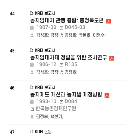
KREI 보고서
44
농지임대차 관행 총람: 충청북도편
1987-09
D045-03
김성호
;
김정부
;
김정호
;
박문호
;
이명수
;
KREI 보고서
45
농지임대차제 정립을 위한 조사연구
1986-12
R135
김성호
;
김정부
;
김정호
;
KREI 보고서
46
농지제도 개선과 농지법 제정방향
1993-10
D084
한국농촌경제연구원
김정부
;
백선기
;
KREI 논문
47