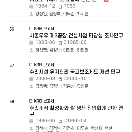
1984-12
R089
강정일
;
김정부
;
이두순
;
최지현
;
KREI 보고서
56
서울우유 제3공장 건설사업 타당성 조사연구
1985-06
C1985-06
허신행
;
김정부
;
이철현
;
하현철
;
KREI 보고서
57
수리시설 유지관리 국고보조제도 개선 연구
2000-08
C2000-16
김용택
;
김정부
;
김홍상
;
유영준
;
KREI 보고서
58
수리조직 활성화와 쌀 생산 전업화에 관한 연
구
1996-06
C1996-04
김성호
;
김정부
;
김정호
;
이두순
;
박성재
;
백선