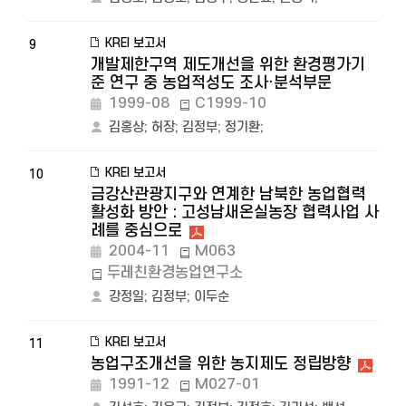
KREI 보고서
9
개발제한구역 제도개선을 위한 환경평가기
준 연구 중 농업적성도 조사·분석부문
1999-08
C1999-10
김홍상
;
허장
;
김정부
;
정기환
;
KREI 보고서
10
금강산관광지구와 연계한 남북한 농업협력
활성화 방안 : 고성남새온실농장 협력사업 사
례를 중심으로
2004-11
M063
두레친환경농업연구소
강정일
;
김정부
;
이두순
KREI 보고서
11
농업구조개선을 위한 농지제도 정립방향
1991-12
M027-01