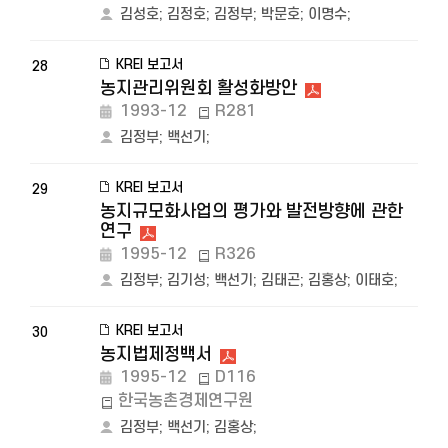
김성호
;
김정호
;
김정부
;
박문호
;
이명수
;
KREI 보고서
28
농지관리위원회 활성화방안
1993-12
R281
김정부
;
백선기
;
KREI 보고서
29
농지규모화사업의 평가와 발전방향에 관한
연구
1995-12
R326
김정부
;
김기성
;
백선기
;
김태곤
;
김홍상
;
이태호
;
KREI 보고서
30
농지법제정백서
1995-12
D116
한국농촌경제연구원
김정부
;
백선기
;
김홍상
;