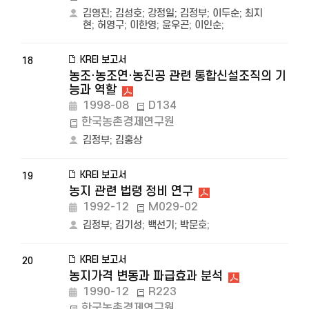
김영진
;
김성호
;
강정일
;
김정부
;
이두순
;
최지
현
;
허영구
;
이한영
;
윤우곤
;
이인순
;
KREI 보고서
18
농조·농조연·농진공 관련 통합신설조직의 기
능과 역할
1998-08
D134
한국농촌경제연구원
김정부
;
김홍상
KREI 보고서
19
농지 관련 법령 정비 연구
1992-12
M029-02
김정부
;
김기성
;
백선기
;
박문호
;
KREI 보고서
20
농지가격 변동과 파급효과 분석
1990-12
R223
한국농촌경제연구원