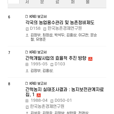
서
문
료
퍼
물
KREI 보고서
6
각국의 농업용수관리 및 농촌정비제도
D158
한국농촌경제연구원
김정부
;
최정섭
;
박석두
;
김홍상
;
이규천
;
문순
철
;
유영준
KREI 보고서
7
간척개발사업의 효율적 추진 방향
1995-05
D103
김정부
;
김홍상
;
KREI 보고서
8
간척농지 실태조사결과 : 농지보전관계자료
집, 1
1988-04
D050-01
한국농촌경제연구원
김성호
;
김정호
;
김정부
;
성한표
;
전경식
;