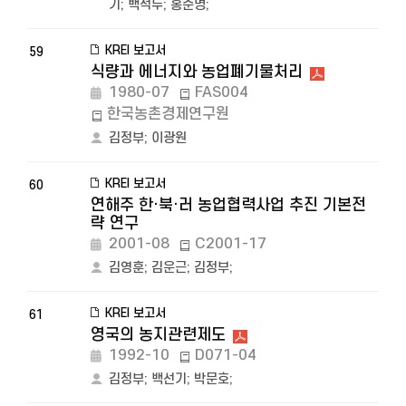
기
;
백석두
;
홍순명
;
KREI 보고서
59
식량과 에너지와 농업폐기물처리
1980-07
FAS004
한국농촌경제연구원
김정부
;
이광원
KREI 보고서
60
연해주 한·북·러 농업협력사업 추진 기본전
략 연구
2001-08
C2001-17
김영훈
;
김운근
;
김정부
;
KREI 보고서
61
영국의 농지관련제도
1992-10
D071-04
김정부
;
백선기
;
박문호
;