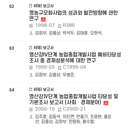
KREI 보고서
62
영농규모화사업의 성과와 발전방향에 관한
연구
1998-07
R380
김정부
;
김홍상
;
박석두
;
김태훈
;
오현석
;
KREI 보고서
63
영산강IV단계 농업종합개발사업 예비타당성
조사 중 경제성분석에 대한 연구
1999-05
C1999-04
김정부
;
김홍상
;
우병준
;
KREI 보고서
64
영산강Ⅳ단계 농업종합개발사업 타당성 및
기본조사 보고서 (사회 · 경제분야)
2000-10
C2000-21
김주훈
;
김동석
;
이진면
;
안홍기
;
조용현
;
홍운
선
;
김홍상
;
김정부
;
한용희
;
황수철
;