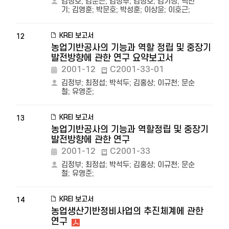
김성호
;
김운근
;
김정부
;
김정호
;
김기성
;
백선
기
;
김영훈
;
박문호
;
박성훈
;
이상윤
;
이호근
;
KREI 보고서
12
농업기반공사의 기능과 역할 정립 및 중장기
발전방향에 관한 연구 요약보고서
2001-12
C2001-33-01
김정부
;
최정섭
;
박석두
;
김홍상
;
이규천
;
문순
철
;
유영준
;
KREI 보고서
13
농업기반공사의 기능과 역할정립 및 중장기
발전방향에 관한 연구
2001-12
C2001-33
김정부
;
최정섭
;
박석두
;
김홍상
;
이규천
;
문순
철
;
유영준
;
KREI 보고서
14
농업생산기반정비사업의 추진체계에 관한
연구