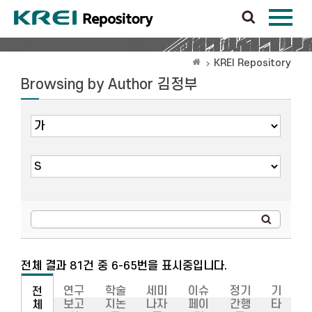
KREI Repository
Browsing by Author 김정부
전체 결과 81건 중 6-65번을 표시중입니다.
연구
학술
세미
이슈
정기
기
전
보고
지논
나자
페이
간행
타
체