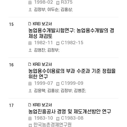
1998-02
R375
김정부
;
이두순
;
김홍상
;
KREI 보고서
15
농업용수개발시험연구: 농업용수개발의 경
제성 재검토
1982-11
C1982-15
김영진
;
김정부
;
KREI 보고서
16
농업용수이용료의 부과 수준과 기준 정립을
위한 연구
1999-07
C1999-09
김용택
;
김홍상
;
김정부
;
김병준
;
KREI 보고서
17
농업진흥공사 경영 및 제도개선방안 연구
1983-10
C1983-08
한국농촌경제연구원