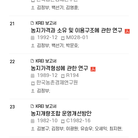
김정부
;
백선기
;
김영훈
;
KREI 보고서
21
농지가격과 소유 및 이용구조에 관한 연구
1992-12
M028-01
김정부
;
백선기
;
박문호
;
KREI 보고서
22
농지가격형성에 관한 연구
1989-12
R194
한국농촌경제연구원
김정부
;
KREI 보고서
23
농지개량조합 운영개선방안
1982-10
C1982-16
김봉구
;
김정부
;
이광원
;
유승우
;
오세익
;
최지현
;