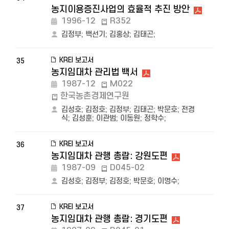
농지이용증진사업의 효율적 추진 방안
1996-12
R352
김정부
;
백선기
;
김홍상
;
김태곤
;
KREI 보고서
35
농지임대차 관리법 백서
1987-12
M022
한국농촌경제연구원
김성호
;
김정호
;
김정부
;
김태곤
;
박문호
;
전경
식
;
김성훈
;
이관범
;
이동원
;
정학수
;
KREI 보고서
36
농지임대차 관행 총람: 강원도편
1987-09
D045-02
김성호
;
김정부
;
김정호
;
박문호
;
이명수
;
KREI 보고서
37
농지임대차 관행 총람: 경기도편