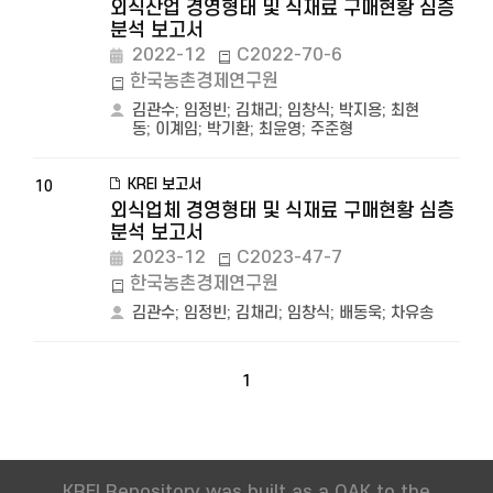
외식산업 경영형태 및 식재료 구매현황 심층
분석 보고서
2022-12
C2022-70-6
한국농촌경제연구원
김관수
;
임정빈
;
김채리
;
임창식
;
박지용
;
최현
동
;
이계임
;
박기환
;
최윤영
;
주준형
KREI 보고서
10
외식업체 경영형태 및 식재료 구매현황 심층
분석 보고서
2023-12
C2023-47-7
한국농촌경제연구원
김관수
;
임정빈
;
김채리
;
임창식
;
배동욱
;
차유송
1
KREI Repository was built as a OAK to the