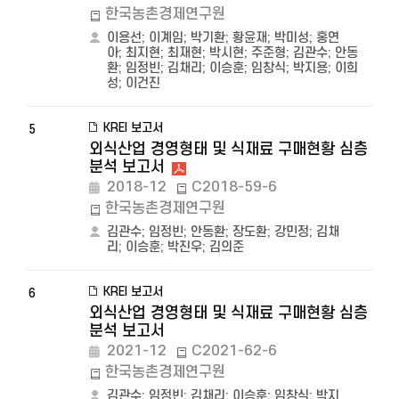
한국농촌경제연구원
이용선
;
이계임
;
박기환
;
황윤재
;
박미성
;
홍연
아
;
최지현
;
최재현
;
박시현
;
주준형
;
김관수
;
안동
환
;
임정빈
;
김채리
;
이승훈
;
임창식
;
박지용
;
이희
성
;
이건진
KREI 보고서
5
외식산업 경영형태 및 식재료 구매현황 심층
분석 보고서
2018-12
C2018-59-6
한국농촌경제연구원
김관수
;
임정빈
;
안동환
;
장도환
;
강민정
;
김채
리
;
이승훈
;
박진우
;
김의준
KREI 보고서
6
외식산업 경영형태 및 식재료 구매현황 심층
분석 보고서
2021-12
C2021-62-6
한국농촌경제연구원
김관수
;
임정빈
;
김채리
;
이승훈
;
임창식
;
박지