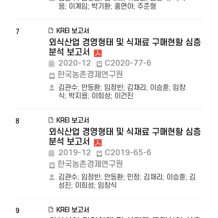
용
;
이계임
;
박기환
;
홍연아
;
주준형
KREI 보고서
7
외식산업 경영형태 및 식재료 구매현황 심층
분석 보고서
2020-12
C2020-77-6
한국농촌경제연구원
김관수
;
안동환
;
임정빈
;
김채리
;
이승훈
;
임창
식
;
박지용
;
이희성
;
이건진
KREI 보고서
8
외식산업 경영형태 및 식재료 구매현황 심층
분석 보고서
2019-12
C2019-65-6
한국농촌경제연구원
김관수
;
임정빈
;
안동환
;
민정
;
김채리
;
이승훈
;
김
성진
;
이희성
;
임창식
KREI 보고서
9