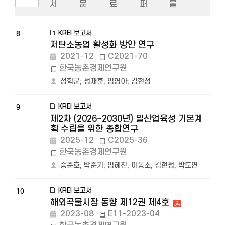
서
문
료
퍼
물
KREI 보고서
8
저탄소농업 활성화 방안 연구
2021-12
C2021-70
한국농촌경제연구원
정학균
;
성재훈
;
임영아
;
김현정
KREI 보고서
9
제2차 (2026~2030년) 밀산업육성 기본계
획 수립을 위한 종합연구
2025-12
C2025-36
한국농촌경제연구원
승준호
;
박준기
;
임혜진
;
이동소
;
김현정
;
박도연
KREI 보고서
10
해외곡물시장 동향 제12권 제4호
2023-08
E11-2023-04