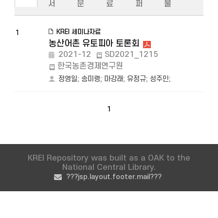
서
문
료
퍼
물
KREI 세미나자료
1
농산어촌 유토피아 토론회
2021-12
SD2021_1215
한국농촌경제연구원
정영일
;
송미령
;
마강래
;
유정규
;
성주인
;
1
KREI Repository was built as a OAK to the
National Central Library.
???jsp.layout.footer.mail???