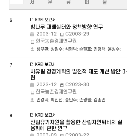
서
문
료
퍼
물
KREI 보고서
6
밤나무 재배실태와 정책방향 연구
2003-12
C2003-29
한국농촌경제연구원
장우환
;
장철수
;
석현덕
;
손철호
;
민경택
;
윤정수
;
KREI 보고서
7
사유림 경영계획의 발전적 제도 개선 방안 마
련
2023-12
C2023-30
한국농촌경제연구원
민경택
;
박진선
;
송민주
;
손광렬
;
김종민
KREI 보고서
8
산림유기자원을 활용한 산림자연퇴비의 실
용화에 관한 연구
2003-09
C2003-22