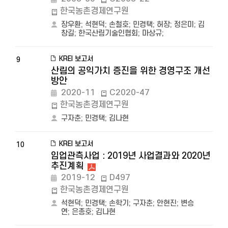
한국농촌경제연구원
장우환
;
석현덕
;
손철호
;
민경택
;
허장
;
정은미
;
김
창길
;
한국산림기술인협회
;
마상규
;
KREI 보고서
9
산림의 공익가치 증진을 위한 경영구조 개선
방안
2020-11
C2020-47
한국농촌경제연구원
구자춘
;
민경택
;
김나현
KREI 보고서
10
임업관측사업 : 2019년 사업결과와 2020년
추진계획
2019-12
D497
한국농촌경제연구원
석현덕
;
민경택
;
손학기
;
구자춘
;
안현진
;
변승
연
;
은종호
;
김나현