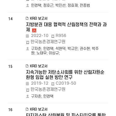
민경택
;
정호근
;
박진선
;
정효재
;
전종범
KREI 보고서
14
지방분권 대응 협력적 산림정책의 전략과 과
제
2022-10
R956
한국농촌경제연구원
구자춘
;
민경택
;
석현덕
;
박규은
;
권수현
;
박주
원
;
노태우
;
이상규
;
KREI 보고서
15
지속가능한 저탄소사회를 위한 산림자원순
환형 임업 실현 방안 연구
2019-12
C2019-50
한국농촌경제연구원
구자춘
;
민경택
KREI 보고서
16
타지키스탄 산림복원 및 피스타치오를 통한