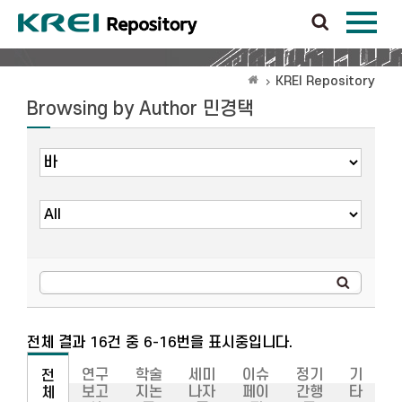
KREI Repository
Browsing by Author 민경택
전체 결과 16건 중 6-16번을 표시중입니다.
연구
학술
세미
이슈
정기
기
전
보고
지논
나자
페이
간행
타
체