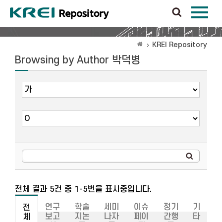
KREI Repository
Browsing by Author 박덕병
전체 결과 5건 중 1-5번을 표시중입니다.
연구
학술
세미
이슈
정기
기
전
보고
지논
나자
페이
간행
타
체