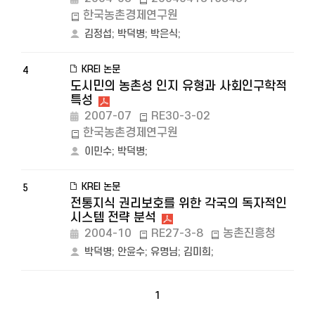
한국농촌경제연구원
김정섭
;
박덕병
;
박은식
;
KREI 논문
4
도시민의 농촌성 인지 유형과 사회인구학적
특성
2007-07
RE30-3-02
한국농촌경제연구원
이민수
;
박덕병
;
KREI 논문
5
전통지식 권리보호를 위한 각국의 독자적인
시스템 전략 분석
2004-10
RE27-3-8
농촌진흥청
박덕병
;
안윤수
;
유명님
;
김미희
;
1