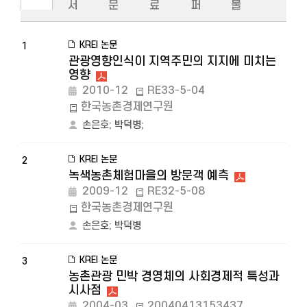
서
문
료
퍼
물
KREI 논문
1
관광영향인식이 지역주민의 지지에 미치는
영향
2010-12
RE33-5-04
한국농촌경제연구원
손은호
;
박덕병
;
KREI 논문
2
녹색농촌체험마을의 방문객 예측
2009-12
RE32-5-08
한국농촌경제연구원
손은호
;
박덕병
KREI 논문
3
농촌관광 민박 경영체의 사회경제적 특성과
시사점
2004-03
20040413153437