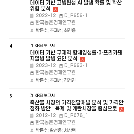
데이터 기반 고병원성 AI 발생 확률 및 확산
위험 분석
2022-12
D_R959-1
한국농촌경제연구원
박문수
;
조재성
;
최진용
KREI 보고서
4
데이터 기반 구제역 항체양성률·아프리카돼
지열병 발병 요인 분석
2023-12
D_R993-1
한국농촌경제연구원
박문수
;
조재성
;
김경진
KREI 보고서
5
축산물 시장의 가격전달채널 분석 및 가격안
정화 방안 : 육계 및 계란시장을 중심으로
2012-12
D_R678_1
한국농촌경제연구원
박문수
;
황선웅
;
서상택