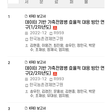
서
문
료
퍼
물
KREI 보고서
1
데이터 기반 가축전염병 효율적 대응 방안 연
구(1/2차년도)
2022-12
R959
한국농촌경제연구원
김현중
;
이용건
;
최진용
;
송우진
;
정민국
;
박문
수
;
조재성
;
정제국
;
엄지범
;
KREI 보고서
2
데이터 기반 가축전염병 효율적 대응 방안 연
구(2/2차년도)
2023-12
R993
한국농촌경제연구원
송우진
;
김경진
;
문홍성
;
김현중
;
정민국
;
박문
수
;
조재성
;
유대성
;
엄지범
;
KREI 보고서
3