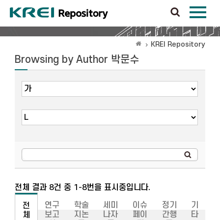
KREI Repository
Browsing by Author 박문수
전체 결과 8건 중 1-8번을 표시중입니다.
연구
학술
세미
이슈
정기
기
전
보고
지논
나자
페이
간행
타
체