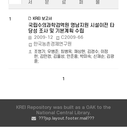
서
문
료
퍼
물
KREI 보고서
1
국립수의과학검역원 영남지원 시설이전 타
당성 조사 및 기본계획 수립
2009-12
C2009-66
한국농촌경제연구원
조명기
;
우병준
;
최병옥
;
채상현
;
김경수
;
이정
헌
;
김만경
;
김율성
;
안준홍
;
박미숙
;
신재순
;
김광
훈
;
1
KREI Repository was built as a OAK to the
National Central Library.
???jsp.layout.footer.mail???