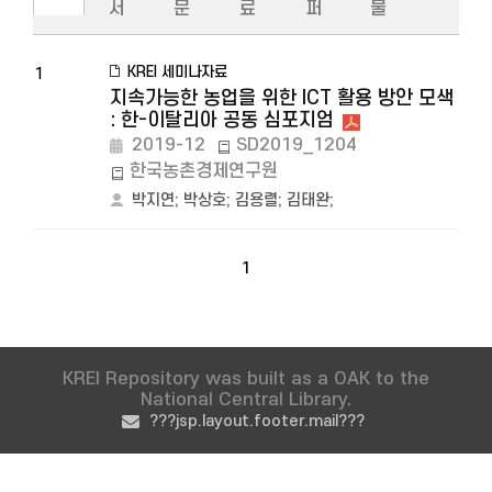
서
문
료
퍼
물
KREI 세미나자료
1
지속가능한 농업을 위한 ICT 활용 방안 모색
: 한-이탈리아 공동 심포지엄
2019-12
SD2019_1204
한국농촌경제연구원
박지연
;
박상호
;
김용렬
;
김태완
;
1
KREI Repository was built as a OAK to the
National Central Library.
???jsp.layout.footer.mail???