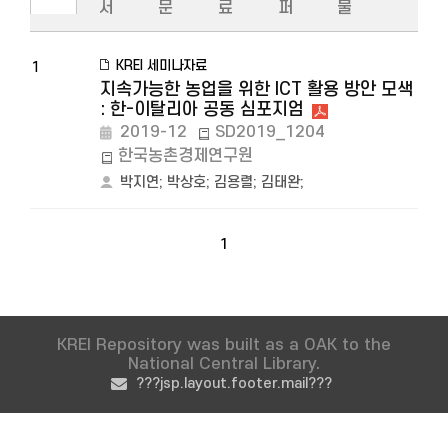
서
문
료
퍼
물
KREI 세미나자료
1
지속가능한 농업을 위한 ICT 활용 방안 모색
: 한-이탈리아 공동 심포지엄
2019-12
SD2019_1204
한국농촌경제연구원
박지연
;
박상호
;
김용렬
;
김태완
;
1
KREI Repository was built as a OAK to the
National Central Library.
???jsp.layout.footer.mail???