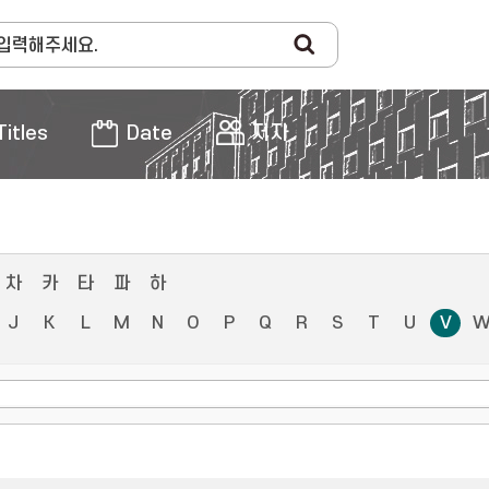
Titles
Date
저자
차
카
타
파
하
J
K
L
M
N
O
P
Q
R
S
T
U
V