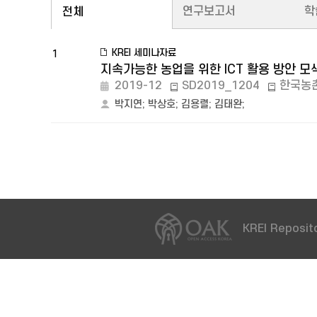
연구보고서
학
전체
KREI 세미나자료
1
지속가능한 농업을 위한 ICT 활용 방안 모
2019-12
SD2019_1204
한국농
박지연
;
박상호
;
김용렬
;
김태완
;
KREI Reposito