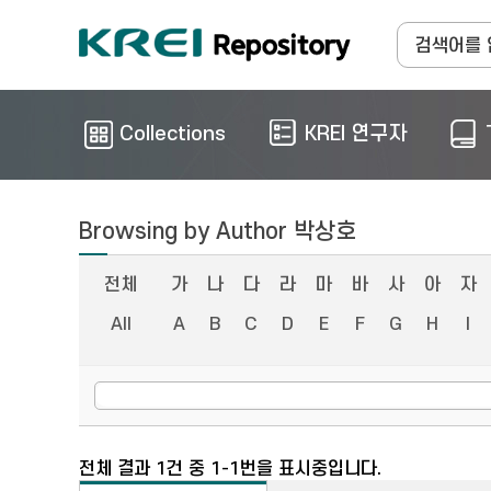
Collections
KREI 연구자
Browsing by Author 박상호
전체
가
나
다
라
마
바
사
아
자
All
A
B
C
D
E
F
G
H
I
전체 결과 1건 중 1-1번을 표시중입니다.