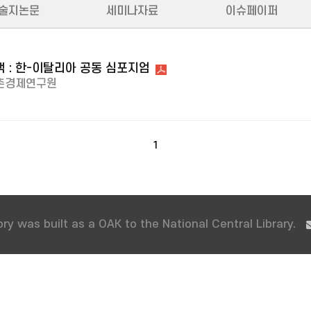
술지논문
세미나자료
이슈페이퍼
색 : 한-이탈리아 공동 심포지엄
촌경제연구원
1
ry was built as a OAK to the National Central Library.