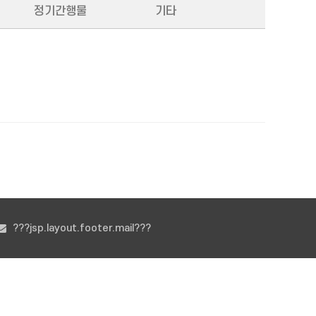
정기간행물
기타
???jsp.layout.footer.mail???