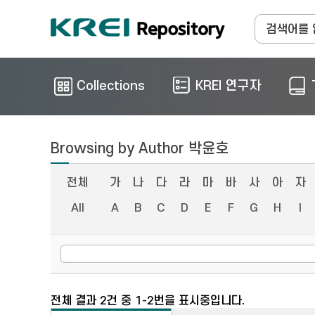
Collections
KREI 연구자
Browsing by Author 박윤호
전체
가
나
다
라
마
바
사
아
자
All
A
B
C
D
E
F
G
H
I
전체 결과 2건 중 1-2번을 표시중입니다.