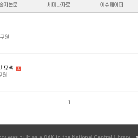
술지논문
세미나자료
이슈페이퍼
구원
안 모색
구원
1
ry was built as a OAK to the National Central Library.