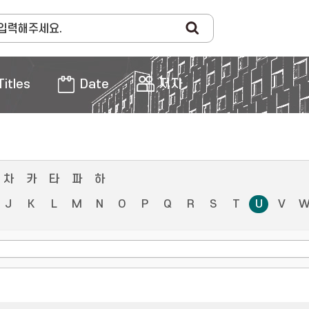
Titles
Date
저자
차
카
타
파
하
J
K
L
M
N
O
P
Q
R
S
T
U
V