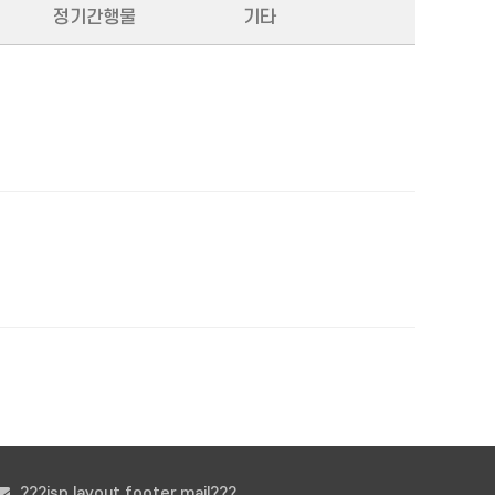
정기간행물
기타
???jsp.layout.footer.mail???