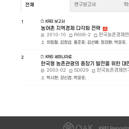
연구보고서
학
전체
KREI 보고서
1
농어촌 지역경제 다각화 전략
2010-10
R606-2
한국농촌경제연
이동필
;
김정섭
;
홍준표
;
김선배
;
정강환
;
박윤호
;
KREI 세미나자료
2
한국형 농촌관광의 중장기 발전을 위한 대
2003-02
SD029
한국농촌경제연
박시현
;
강신겸
;
박윤호
;
KREI Reposito