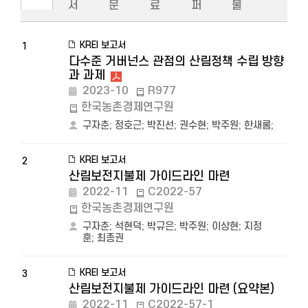
서
문
료
퍼
물
KREI 보고서
1
다수준 거버넌스 관점의 산림정책 수립 방향
과 과제
2023-10
R977
한국농촌경제연구원
구자춘
;
정호근
;
박진선
;
권수현
;
박주원
;
한새롬
;
KREI 보고서
2
산림보전지불제 가이드라인 마련
2022-11
C2022-57
한국농촌경제연구원
구자춘
;
석현덕
;
박규은
;
박주원
;
이상현
;
지정
훈
;
최종권
KREI 보고서
3
산림보전지불제 가이드라인 마련 (요약본)
2022-11
C2022-57-1