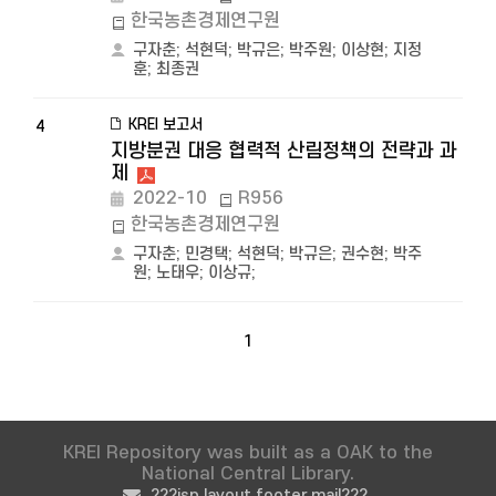
한국농촌경제연구원
구자춘
;
석현덕
;
박규은
;
박주원
;
이상현
;
지정
훈
;
최종권
KREI 보고서
4
지방분권 대응 협력적 산림정책의 전략과 과
제
2022-10
R956
한국농촌경제연구원
구자춘
;
민경택
;
석현덕
;
박규은
;
권수현
;
박주
원
;
노태우
;
이상규
;
1
KREI Repository was built as a OAK to the
National Central Library.
???jsp.layout.footer.mail???