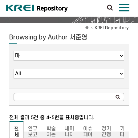
KREI Repository
Browsing by Author 서준영
전체 결과 5건 중 4-5번을 표시중입니다.
연구
학술
세미
이슈
정기
기
전
보고
지논
나자
페이
간행
타
체