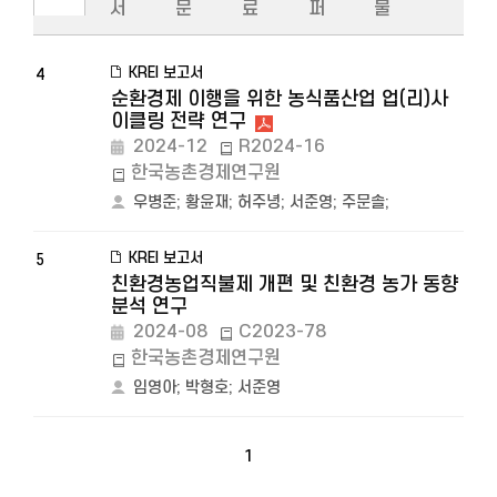
서
문
료
퍼
물
KREI 보고서
4
순환경제 이행을 위한 농식품산업 업(리)사
이클링 전략 연구
2024-12
R2024-16
한국농촌경제연구원
우병준
;
황윤재
;
허주녕
;
서준영
;
주문솔
;
KREI 보고서
5
친환경농업직불제 개편 및 친환경 농가 동향
분석 연구
2024-08
C2023-78
한국농촌경제연구원
임영아
;
박형호
;
서준영
1