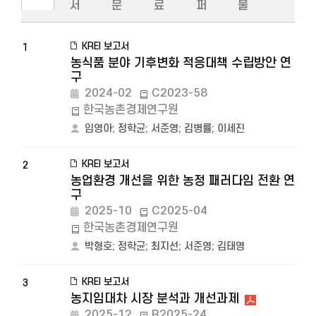
서
문
료
퍼
물
KREI 보고서
1
농식품 분야 기후변화 적응대책 수립방안 연
구
2024-02
C2023-58
한국농촌경제연구원
임영아
;
정학균
;
서준영
;
김병률
;
이세진
KREI 보고서
2
농업환경 개선을 위한 농정 패러다임 전환 연
구
2025-10
C2025-04
한국농촌경제연구원
박형호
;
정학균
;
최지선
;
서준영
;
김태영
KREI 보고서
3
농지임대차 시장 분석과 개선과제
2025-12
R2025-24