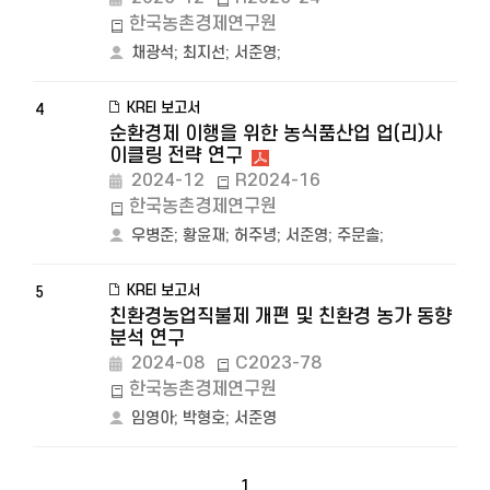
한국농촌경제연구원
채광석
;
최지선
;
서준영
;
KREI 보고서
4
순환경제 이행을 위한 농식품산업 업(리)사
이클링 전략 연구
2024-12
R2024-16
한국농촌경제연구원
우병준
;
황윤재
;
허주녕
;
서준영
;
주문솔
;
KREI 보고서
5
친환경농업직불제 개편 및 친환경 농가 동향
분석 연구
2024-08
C2023-78
한국농촌경제연구원
임영아
;
박형호
;
서준영
1