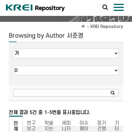
KREI Repository
Browsing by Author 서준영
전체 결과 5건 중 1-5번을 표시중입니다.
연구
학술
세미
이슈
정기
기
전
보고
지논
나자
페이
간행
타
체