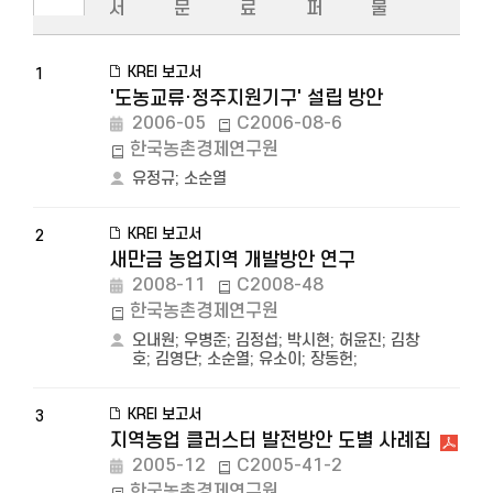
서
문
료
퍼
물
KREI 보고서
1
'도농교류·정주지원기구' 설립 방안
2006-05
C2006-08-6
한국농촌경제연구원
유정규
;
소순열
KREI 보고서
2
새만금 농업지역 개발방안 연구
2008-11
C2008-48
한국농촌경제연구원
오내원
;
우병준
;
김정섭
;
박시현
;
허윤진
;
김창
호
;
김영단
;
소순열
;
유소이
;
장동헌
;
KREI 보고서
3
지역농업 클러스터 발전방안 도별 사례집
2005-12
C2005-41-2
한국농촌경제연구원