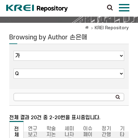
KREI Repository
Browsing by Author 손은애
전체 결과 20건 중 2-20번을 표시중입니다.
연구
학술
세미
이슈
정기
기
전
보고
지논
나자
페이
간행
타
체