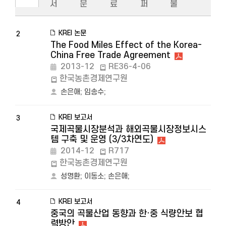
서
문
료
퍼
물
KREI 논문
2
The Food Miles Effect of the Korea-
China Free Trade Agreement
2013-12
RE36-4-06
한국농촌경제연구원
손은애
;
임송수
;
KREI 보고서
3
국제곡물시장분석과 해외곡물시장정보시스
템 구축 및 운영 (3/3차연도)
2014-12
R717
한국농촌경제연구원
성명환
;
이동소
;
손은애
;
KREI 보고서
4
중국의 곡물산업 동향과 한·중 식량안보 협
력방안