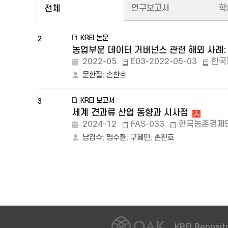
연구보고서
학
전체
KREI 논문
2
농업부문 데이터 거버넌스 관련 해외 사례
2022-05
E03-2022-05-03
한국
문한필
;
손찬호
KREI 보고서
3
세계 견과류 산업 동향과 시사점
2024-12
FAS-033
한국농촌경제
남경수
;
명수환
;
구혜민
;
손찬호
KREI Reposito