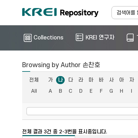
Collections
KREI 연구자
Browsing by Author 손찬호
전체
가
나
다
라
마
바
사
아
자
All
A
B
C
D
E
F
G
H
I
전체 결과 3건 중 2-3번을 표시중입니다.