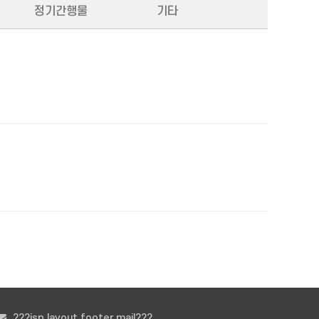
정기간행물
기타
???jsp.layout.footer.mail???