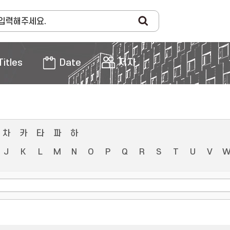
Titles
Date
저자
차
카
타
파
하
J
K
L
M
N
O
P
Q
R
S
T
U
V