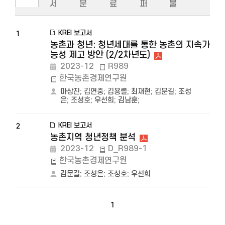
서
문
료
퍼
물
KREI 보고서
1
농촌과 청년: 청년세대를 통한 농촌의 지속가
능성 제고 방안 (2/2차년도)
2023-12
R989
한국농촌경제연구원
마상진
;
김연중
;
김용렬
;
최재현
;
김문길
;
조성
은
;
조성호
;
우선희
;
김남훈
;
KREI 보고서
2
농촌지역 청년정책 분석
2023-12
D_R989-1
한국농촌경제연구원
김문길
;
조성은
;
조성호
;
우선희
1