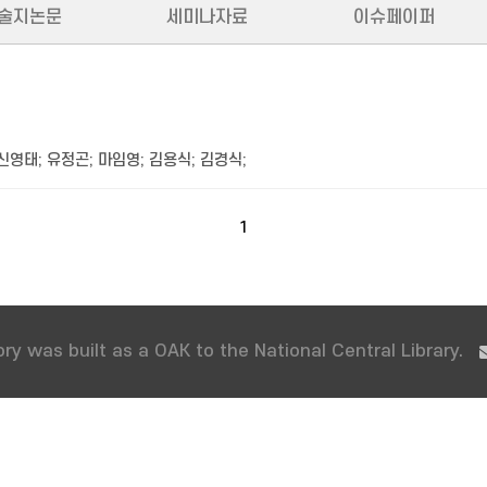
술지논문
세미나자료
이슈페이퍼
신영태
;
유정곤
;
마임영
;
김용식
;
김경식
;
1
ry was built as a OAK to the National Central Library.