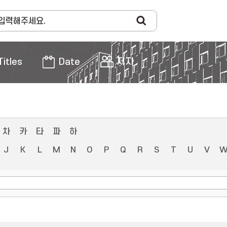
Titles
Date
저자
차
카
타
파
하
J
K
L
M
N
O
P
Q
R
S
T
U
V