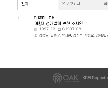
연구보고서
학
전체
KREI 보고서
1
어항지정개발에 관한 조사연구
1997-12
C1997-08
강정일
;
유승우
;
박시현
;
김수석
;
박병오
;
김학종
;
KREI Reposito