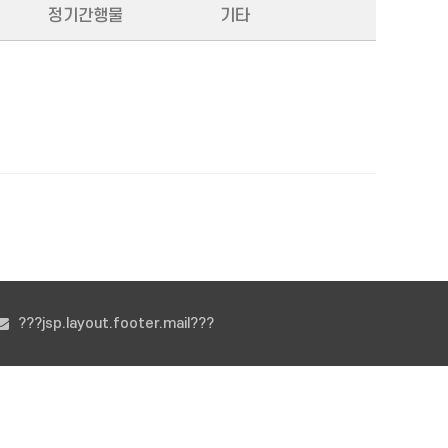
정기간행물
기타
???jsp.layout.footer.mail???