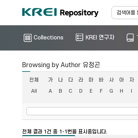
Collections
KREI 연구자
Browsing by Author 유정곤
전체
가
나
다
라
마
바
사
아
자
All
A
B
C
D
E
F
G
H
I
전체 결과 1건 중 1-1번을 표시중입니다.