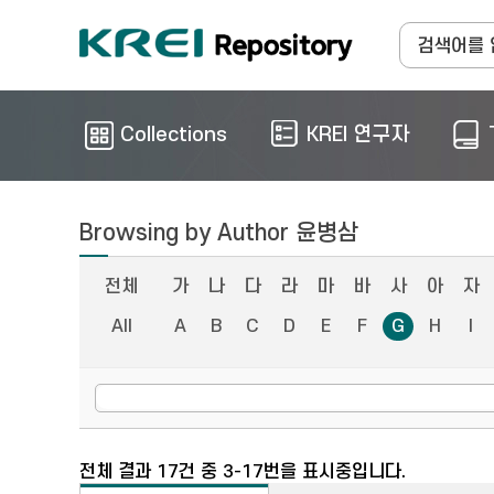
Collections
KREI 연구자
Browsing by Author 윤병삼
전체
가
나
다
라
마
바
사
아
자
All
A
B
C
D
E
F
G
H
I
전체 결과 17건 중 3-17번을 표시중입니다.