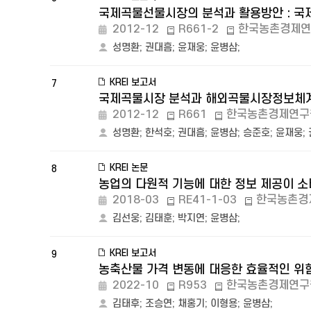
국제곡물선물시장의 분석과 활용방안 : 국
2012-12
R661-2
한국농촌경제연
성명환
;
권대흠
;
윤재웅
;
윤병삼
;
KREI 보고서
7
국제곡물시장 분석과 해외곡물시장정보체계
2012-12
R661
한국농촌경제연구
성명환
;
한석호
;
권대흠
;
윤병삼
;
승준호
;
윤재웅
;
KREI 논문
8
농업의 다원적 기능에 대한 정보 제공이 
2018-03
RE41-1-03
한국농촌경
김선웅
;
김태훈
;
박지연
;
윤병삼
;
KREI 보고서
9
농축산물 가격 변동에 대응한 효율적인 위
2022-10
R953
한국농촌경제연구
김태후
;
조승연
;
채홍기
;
이형용
;
윤병삼
;