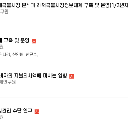
제곡물시장 분석과 해외곡물시장정보체계 구축 및 운영(1/3년차
구원
 구축 및 운영
원
권나경
;
신인애
;
한근수
;
소비자의 지불의사액에 미치는 영향
제연구원
험관리 수단 연구
원