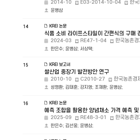
2014-10
E03-2014-10-04
한국
윤병삼
KREI 논문
14
식품 소비 라이프스타일이 간편식의 구매 경
2024-03
RE47-1-04
한국농촌경
한은수
;
윤병삼
;
서상택
;
KREI 보고서
15
쌀산업 중장기 발전방안 연구
2010-10
C2010-27
한국농촌경
성명환
;
김태훈
;
강지영
;
조재환
;
윤병삼
;
KREI 논문
16
예측 조합을 활용한 양념채소 가격 예측 및
2025-09
RE48-3-01
한국농촌경
한은수
;
김선웅
;
윤병삼
;