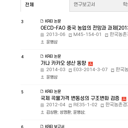
연구보고서
학
전체
KREI 논문
3
OECD-FAO 중국 농업의 전망과 과제(2013
2013-06
M45-154-01
한국농촌
윤병삼
KREI 논문
4
가나 카카오 생산 동향
2014-03
E03-2014-3-07
한국
윤병삼
KREI 논문
5
국제 곡물가격 변동성의 구조변화 검증
2012-04
RE35-1-02
한국농촌경
김상환
;
성명환
;
윤병삼
;
KREI 보고서
6