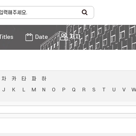
Titles
Date
저자
차
카
타
파
하
J
K
L
M
N
O
P
Q
R
S
T
U
V