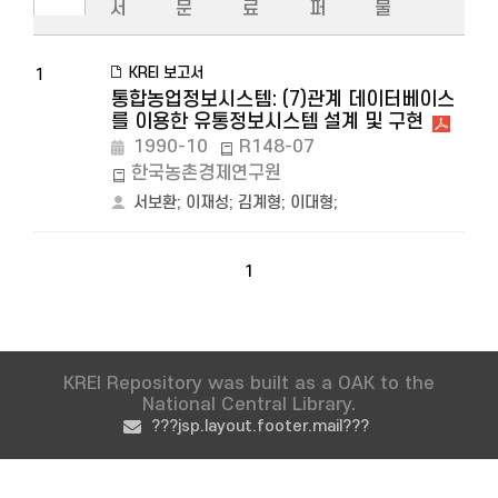
서
문
료
퍼
물
KREI 보고서
1
통합농업정보시스템: (7)관계 데이터베이스
를 이용한 유통정보시스템 설계 및 구현
1990-10
R148-07
한국농촌경제연구원
서보환
;
이재성
;
김계형
;
이대형
;
1
KREI Repository was built as a OAK to the
National Central Library.
???jsp.layout.footer.mail???