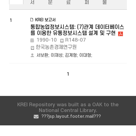
서
문
료
퍼
물
KREI 보고서
1
통합농업정보시스템: (7)관계 데이터베이스
를 이용한 유통정보시스템 설계 및 구현
1990-10
R148-07
한국농촌경제연구원
서보환
;
이재성
;
김계형
;
이대형
;
1
KREI Repository was built as a OAK to the
National Central Library.
???jsp.layout.footer.mail???