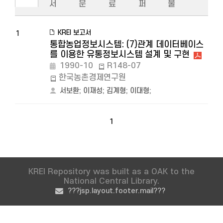
서
문
료
퍼
물
KREI 보고서
1
통합농업정보시스템: (7)관계 데이터베이스
를 이용한 유통정보시스템 설계 및 구현
1990-10
R148-07
한국농촌경제연구원
서보환
;
이재성
;
김계형
;
이대형
;
1
KREI Repository was built as a OAK to the
National Central Library.
???jsp.layout.footer.mail???