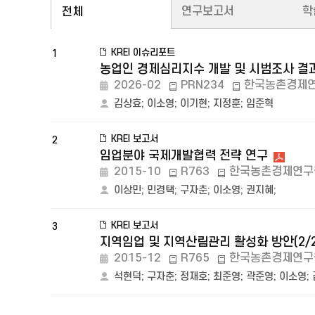
연구보고서
학
전체
KREI 이슈리포트
1
농업인 경제심리지수 개발 및 시범조사 결
2026-02
PRN234
한국농촌경제
김상효
;
이소영
;
이기현
;
지정훈
;
임준혁
KREI 보고서
2
임업분야 국제개발협력 전략 연구
2015-10
R763
한국농촌경제연구
이상민
;
민경택
;
구자춘
;
이소영
;
권지혜
;
KREI 보고서
3
지역임업 및 지역산림관리 활성화 방안(2/
2015-12
R765
한국농촌경제연구
석현덕
;
구자춘
;
정재호
;
최준영
;
곽준영
;
이소영
;