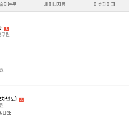
술지논문
세미나자료
이슈페이퍼
과
연구원
원
2차년도)
원
김나리
;