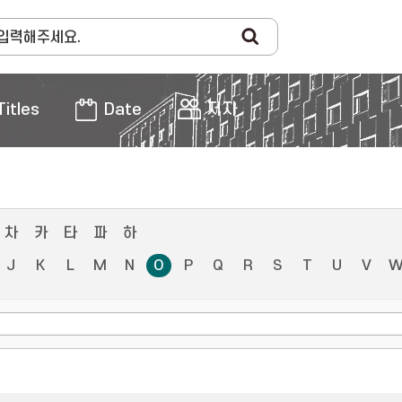
Titles
Date
저자
차
카
타
파
하
J
K
L
M
N
O
P
Q
R
S
T
U
V