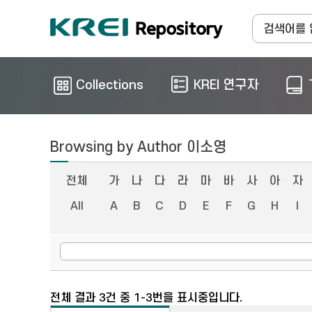
Collections
KREI 연구자
Browsing by Author 이소영
전체
가
나
다
라
마
바
사
아
자
All
A
B
C
D
E
F
G
H
I
전체 결과 3건 중 1-3번을 표시중입니다.