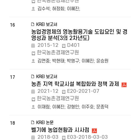
한국농촌경제연구원
김수석
;
허정회
;
이혜진
;
KREI 보고서
16
농업경영체의 영농활용기술 도입요인 및 경
영성과 분석(3의 2차년도)
2015-12
D401
한국농촌경제연구원
김연중
;
박현태
;
박영구
;
이혜진
;
윤승원
KREI 보고서
17
농촌 지역 학교시설 복합화와 정책 과제
2021-12
E20-2021-07
한국농촌경제연구원
이재림
;
이혜진
;
강형인
;
이주호
;
문종덕
KREI 논문
18
벨기에 농업현황과 시사점
2018-03
E03-2018-03-03