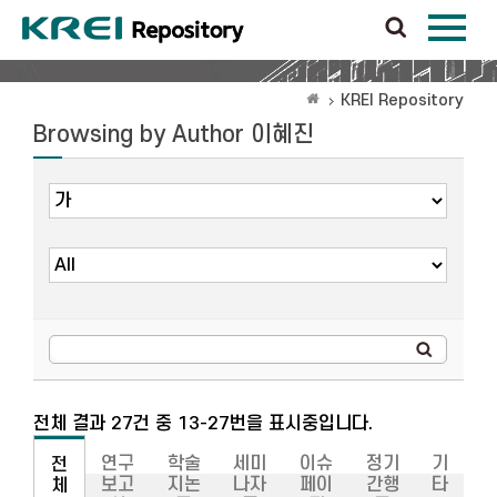
KREI Repository
Browsing by Author 이혜진
전체 결과 27건 중 13-27번을 표시중입니다.
연구
학술
세미
이슈
정기
기
전
보고
지논
나자
페이
간행
타
체