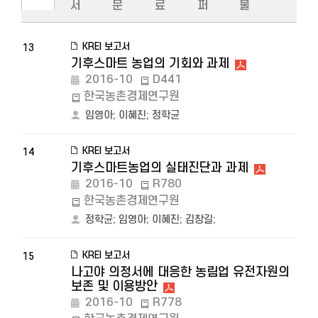
서
문
료
퍼
물
KREI 보고서
13
기후스마트 농업의 기회와 과제
2016-10
D441
한국농촌경제연구원
임영아
;
이혜진
;
정학균
KREI 보고서
14
기후스마트농업의 실태진단과 과제
2016-10
R780
한국농촌경제연구원
정학균
;
임영아
;
이혜진
;
김창길
;
KREI 보고서
15
나고야 의정서에 대응한 농림업 유전자원의
보존 및 이용방안
2016-10
R778