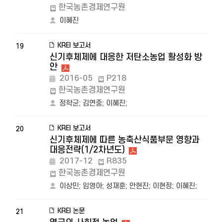
한국농촌경제연구원
이혜진
KREI 보고서
19
신기후체제에 대응한 저탄소농업 활성화 방
안
2016-05
P218
한국농촌경제연구원
정학균
;
김연중
;
이혜진
;
KREI 보고서
20
신기후체제에 따른 농축산식품부문 영향과
대응전략(1/2차년도)
2017-12
R835
한국농촌경제연구원
이상민
;
임영아
;
성재훈
;
안현진
;
이현정
;
이혜진
;
KREI 논문
21