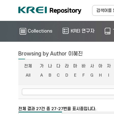
Collections
KREI 연구자
Browsing by Author 이혜진
전체
가
나
다
라
마
바
사
아
자
All
A
B
C
D
E
F
G
H
I
전체 결과 27건 중 27-27번을 표시중입니다.