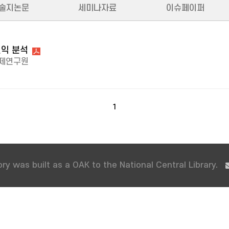
술지논문
세미나자료
이슈페이퍼
익 분석
제연구원
1
ry was built as a OAK to the National Central Library.