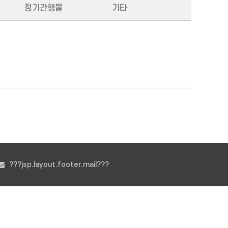
정기간행물
기타
???jsp.layout.footer.mail???