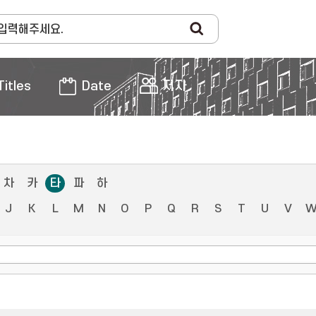
Titles
Date
저자
차
카
타
파
하
J
K
L
M
N
O
P
Q
R
S
T
U
V