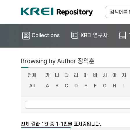
Collections
KREI 연구자
Browsing by Author 장익훈
전체
가
나
다
라
마
바
사
아
자
All
A
B
C
D
E
F
G
H
I
전체 결과 1건 중 1-1번을 표시중입니다.