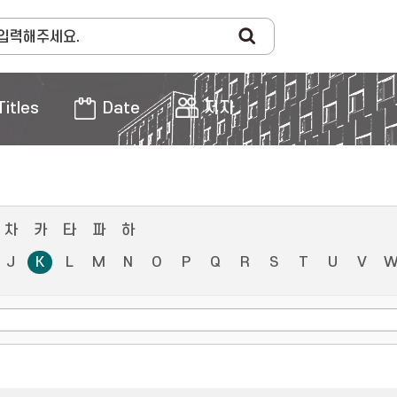
Titles
Date
저자
차
카
타
파
하
J
K
L
M
N
O
P
Q
R
S
T
U
V