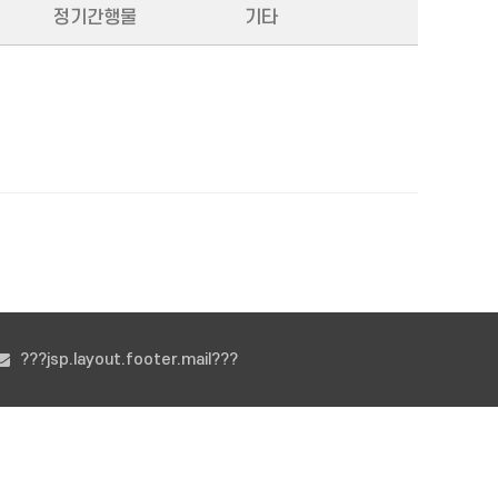
정기간행물
기타
???jsp.layout.footer.mail???