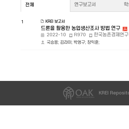
연구보고서
학
전체
KREI 보고서
1
드론을 활용한 농업생산조사 방법 연구
2022-10
R970
한국농촌경제연구
국승용
;
김라이
;
박영구
;
장익훈
;
KREI Reposito