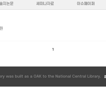
술지논문
세미나자료
이슈페이퍼
원
1
ry was built as a OAK to the National Central Library.