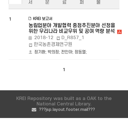
서
문
료
퍼
물
KREI 보고서
1
농림업분야 개발협력 중점추진분야 선정을
위한 우리나라 비교우위 및 공여 역량 분석
2018-12
D_R857_1
한국농촌경제연구원
정기환
;
박의정
;
전인아
;
정동열
;
1
KREI Repository was built as a OAK to the
National Central Library.
???jsp.layout.footer.mail???