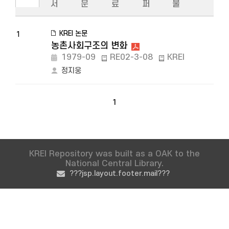
서
문
료
퍼
물
KREI 논문
1
농촌사회구조의 변화
1979-09
RE02-3-08
KREI
정지웅
1
KREI Repository was built as a OAK to the
National Central Library.
???jsp.layout.footer.mail???