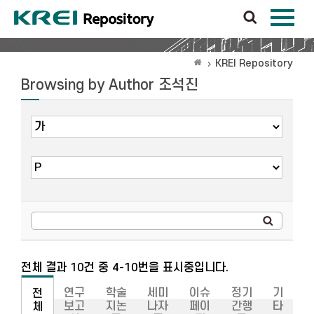
KREI Repository
Browsing by Author 조석진
전체 결과 10건 중 4-10번을 표시중입니다.
연구
학술
세미
이슈
정기
기
전
보고
지논
나자
페이
간행
타
체