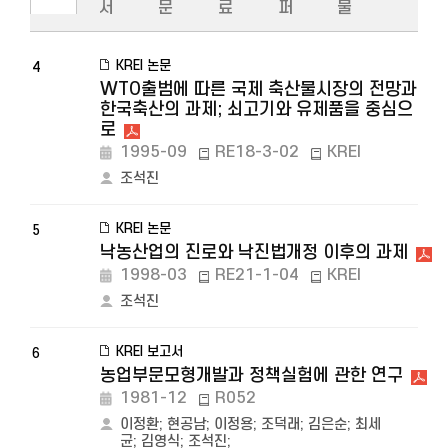
서
문
료
퍼
물
KREI 논문
4
WTO출범에 따른 국제 축산물시장의 전망과
한국축산의 과제; 쇠고기와 유제품을 중심으
로
1995-09
RE18-3-02
KREI
조석진
KREI 논문
5
낙농산업의 진로와 낙진법개정 이후의 과제
1998-03
RE21-1-04
KREI
조석진
KREI 보고서
6
농업부문모형개발과 정책실험에 관한 연구
1981-12
R052
이정환
;
현공남
;
이정용
;
조덕래
;
김은순
;
최세
균
;
김영식
;
조석진
;