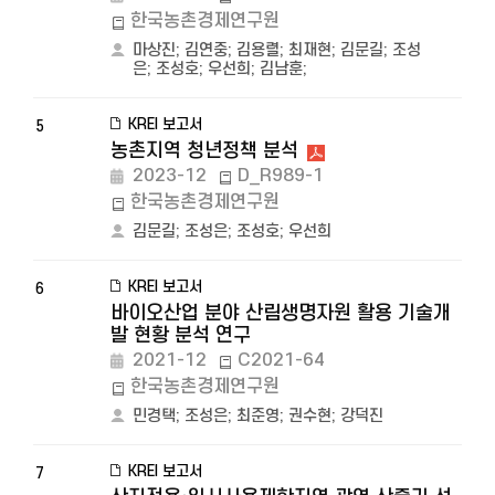
한국농촌경제연구원
마상진
;
김연중
;
김용렬
;
최재현
;
김문길
;
조성
은
;
조성호
;
우선희
;
김남훈
;
KREI 보고서
5
농촌지역 청년정책 분석
2023-12
D_R989-1
한국농촌경제연구원
김문길
;
조성은
;
조성호
;
우선희
KREI 보고서
6
바이오산업 분야 산림생명자원 활용 기술개
발 현황 분석 연구
2021-12
C2021-64
한국농촌경제연구원
민경택
;
조성은
;
최준영
;
권수현
;
강덕진
KREI 보고서
7