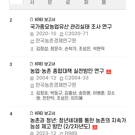
서
문
료
퍼
물
KREI 보고서
2
국가중요농업유산 관리실태 조사 연구
2020-10
C2020-71
한국농촌경제연구원
김정섭
;
정문수
;
손학기
;
조성은
;
석현덕
KREI 보고서
3
농업·농촌 종합대책 실천방안 연구
2004-12
C2004-33
한국농촌경제연구원
김정호
;
박동규
;
김홍상
;
송미령
;
이병훈
;
강소
영
;
전찬익
;
조성은
;
이지혜
KREI 보고서
4
농촌과 청년: 청년세대를 통한 농촌의 지속가
능성 제고 방안 (2/2차년도)
2023-12
R989