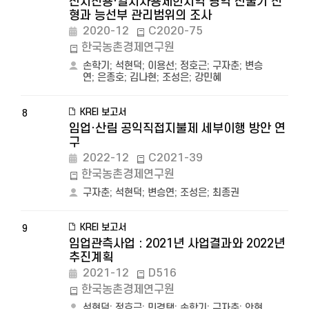
산지전용·일시사용제한지역 광역 산줄기 선
형과 능선부 관리범위의 조사
2020-12
C2020-75
한국농촌경제연구원
손학기
;
석현덕
;
이용선
;
정호근
;
구자춘
;
변승
연
;
은종호
;
김나현
;
조성은
;
강민혜
KREI 보고서
8
임업·산림 공익직접지불제 세부이행 방안 연
구
2022-12
C2021-39
한국농촌경제연구원
구자춘
;
석현덕
;
변승연
;
조성은
;
최종권
KREI 보고서
9
임업관측사업 : 2021년 사업결과와 2022년
추진계획
2021-12
D516
한국농촌경제연구원
석현덕
;
정호근
;
민경택
;
손학기
;
구자춘
;
안현