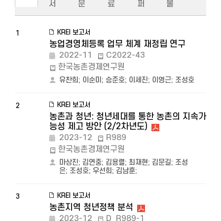
서
문
료
퍼
물
KREI 보고서
1
농업경영체등록 업무 체계 재정립 연구
2022-11
C2022-43
한국농촌경제연구원
유찬희
;
이순미
;
승준호
;
이세진
;
이영근
;
조성호
KREI 보고서
2
농촌과 청년: 청년세대를 통한 농촌의 지속가
능성 제고 방안 (2/2차년도)
2023-12
R989
한국농촌경제연구원
마상진
;
김연중
;
김용렬
;
최재현
;
김문길
;
조성
은
;
조성호
;
우선희
;
김남훈
;
KREI 보고서
3
농촌지역 청년정책 분석
2023-12
D_R989-1