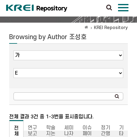
KREI Repository
Browsing by Author 조성호
전체 결과 3건 중 1-3번을 표시중입니다.
연구
학술
세미
이슈
정기
기
전
보고
지논
나자
페이
간행
타
체