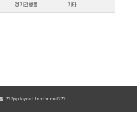
정기간행물
기타
???jsp.layout.footer.mail???