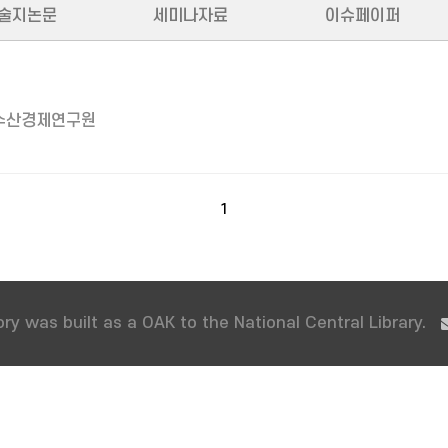
술지논문
세미나자료
이슈페이퍼
수산경제연구원
1
ry was built as a OAK to the National Central Library.