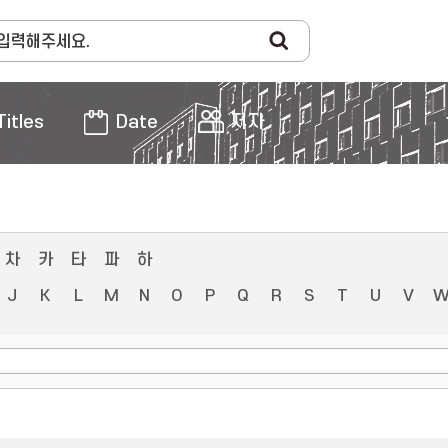
Titles
Date
저자
차
카
타
파
하
J
K
L
M
N
O
P
Q
R
S
T
U
V