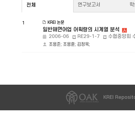
연구보고서
학
전체
KREI 논문
1
일반해면어업 어획량의 시계열 분석
2006-06
RE29-1-7
수협중앙회 
조용준
;
조용훈
;
김정욱
;
KREI Reposito