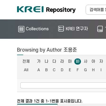
Collections
KREI 연구자
Browsing by Author 조용준
전체
가
나
다
라
마
바
사
아
자
All
A
B
C
D
E
F
G
H
I
전체 결과 1건 중 1-1번을 표시중입니다.