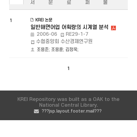
서
문
료
퍼
물
KREI 논문
1
일반해면어업 어획량의 시계열 분석
2006-06
RE29-1-7
수협중앙회 수산경제연구원
조용준
;
조용훈
;
김정욱
;
1
KREI Repository was built as a OAK to the
National Central Library.
???jsp.layout.footer.mail???